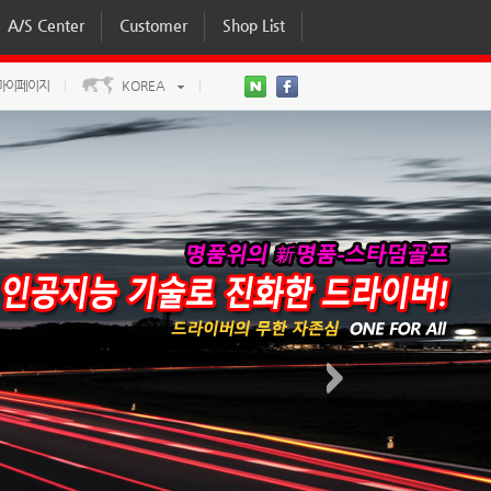
A/S Center
Customer
Shop List
마이페이지
KOREA